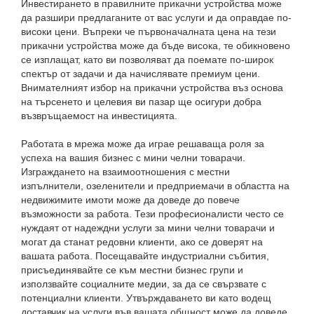
Инвестирането в правилните прикачни устройства може
да разшири предлаганите от вас услуги и да оправдае по-
високи цени. Въпреки че първоначалната цена на тези
прикачни устройства може да бъде висока, те обикновено
се изплащат, като ви позволяват да поемате по-широк
спектър от задачи и да начислявате премиум цени.
Внимателният избор на прикачни устройства въз основа
на търсенето и целевия ви пазар ще осигури добра
възвръщаемост на инвестицията.
Работата в мрежа може да играе решаваща роля за
успеха на вашия бизнес с мини челни товарачи.
Изграждането на взаимоотношения с местни
изпълнители, озеленители и предприемачи в областта на
недвижимите имоти може да доведе до повече
възможности за работа. Тези професионалисти често се
нуждаят от надеждни услуги за мини челни товарачи и
могат да станат редовни клиенти, ако се доверят на
вашата работа. Посещавайте индустриални събития,
присъединявайте се към местни бизнес групи и
използвайте социалните медии, за да се свързвате с
потенциални клиенти. Утвърждаването ви като водещ
доставчик на услуги във вашата общност може да доведе