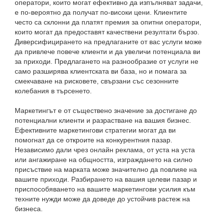
оператори, които могат ефективно да изпълняват задачи,
е по-вероятно да получат по-високи цени. Клиентите
често са склонни да платят премия за опитни оператори,
които могат да предоставят качествени резултати бързо.
Диверсифицирането на предлаганите от вас услуги може
да привлече повече клиенти и да увеличи потенциала ви
за приходи. Предлагането на разнообразие от услуги не
само разширява клиентската ви база, но и помага за
смекчаване на рисковете, свързани със сезонните
колебания в търсенето.
Маркетингът е от съществено значение за достигане до
потенциални клиенти и разрастване на вашия бизнес.
Ефективните маркетингови стратегии могат да ви
помогнат да се откроите на конкурентния пазар.
Независимо дали чрез онлайн реклама, от уста на уста
или ангажиране на общността, изграждането на силно
присъствие на марката може значително да повлияе на
вашите приходи. Разбирането на вашия целеви пазар и
приспособяването на вашите маркетингови усилия към
техните нужди може да доведе до устойчив растеж на
бизнеса.