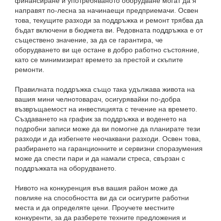
финансиране и употребяваното оборудване могат да я
направят по-лесна за начинаещи предприемачи. Освен
това, текущите разходи за поддръжка и ремонт трябва да
бъдат включени в бюджета ви. Редовната поддръжка е от
съществено значение, за да се гарантира, че
оборудването ви ще остане в добро работно състояние,
като се минимизират времето за престой и скъпите
ремонти.
Правилната поддръжка също така удължава живота на
вашия мини челнотоварач, осигурявайки по-добра
възвръщаемост на инвестицията с течение на времето.
Създаването на график за поддръжка и воденето на
подробни записи може да ви помогне да планирате тези
разходи и да избегнете неочаквани разходи. Освен това,
разбирането на гаранционните и сервизни споразумения
може да спести пари и да намали стреса, свързан с
поддръжката на оборудването.
Нивото на конкуренция във вашия район може да
повлияе на способността ви да си осигурите работни
места и да определяте цени. Проучете местните
конкуренти, за да разберете техните предложения и