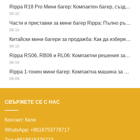
Rippa R18 Pro Мини багер: Компактен багер, създаден за професионални задачи
08-10
Части и приставки за мини багер Rippa: Пълно ръководство за подмяна и надграждане
08-10
Китайски мини багери за продажба: Как да изберете надежден производител
08-10
Rippa RS06, RB06 и RL06: Компактни решения за оборудване за глобални работни площадки
08-10
Rippa 1-тонен мини багер: Компактна машина за малки задачи
08-09
СВЪРЖЕТЕ СЕ С НАС
Контакт: Кели
WhatsApp: +8618753778717
Тел:+8618815376773