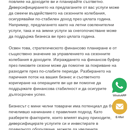
повлияе на доходите ви и планирайте съответно.
Диверсифицирането на предлаганите от вас услуги може
да смекчи въздействието на сезонните колебания,
осигурявайки по-стабилен доход през цялата година.
Например, предлагането както на летни озеленителни
услуги, така и на зимни услуги за снегопочистване може
да поддържа бизнеса ви през цялата година.
Освен това, стратегическото финансово планиране е от
съществено значение за управлението на сезонните
колебания в доходите. Изграждането на финансов буфер
през пиковите сезони може да помогне за покриване на
разходите през по-слабите периоди. Разбирането на
паричния поток на вашия бизнес и съответното
коригиране на операциите ви ще ви помогне да
поддържате финансова стабилност и да осигурите
дългосрочен успех.
Бизнесът с мини челни товарачи има потенциал да бъде
печелившо начинание с правилния подход. Като
разберете факторите, които влияят върху приходите,
диверсифицирате услугите си и инвестирате в
правилното оборудване, можете да увеличите