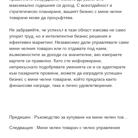
максимално годишния си доход. С всеотдайност и
стратегическо планиране, вашият бизнес с мини челни
товарачи може да процъфтява.
Не забравяйте, че успехът в тази област изисква не само
упорит труд, но и интелигентни бизнес решения и
ефективен маркетинг. Независимо дали управлявате сами
мини челния товарач или го отдавате под наем,
възможностите за доходи са значителни, ако изиграете
картите си правилно. Като сте информирани,
непрекъснато подобрявате уменията си и се адаптирате
към пазарните промени, можете да изградите успешен
бизнес с мини челни товарачи, който предлага както
финансови награди, така и лично удовлетворение.
Предишен : Ръководство за купуване на мини челен товарач Rippa
Следващия : Мини челен товарач с челно управление