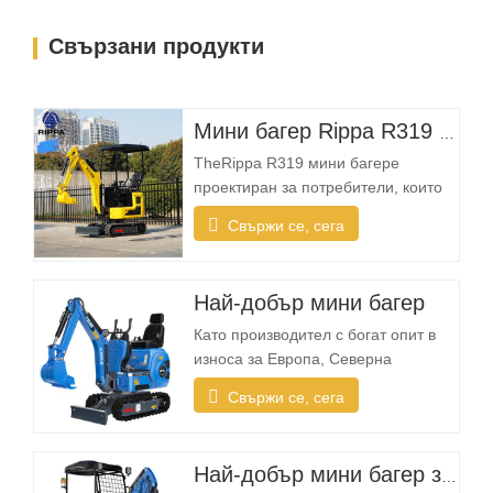
Свързани продукти
Мини багер Rippa R319 – компактен багер от 1 тон
TheRippa R319 мини багере
проектиран за потребители, които
се нуждаят от надеждна, компактна
Свържи се, сега
и лесна за работа машина за
ежедневни изкопни задачи.
Независимо дали сте пейзажен
Най-добър мини багер
изпълнител, собственик на жилище,
фермер или компания за отдаване
Като производител с богат опит в
под наем, R319 предоставя
износа за Европа, Северна
необходимата гъвкавост за…
Америка, Австралия и Югоизточна
Свържи се, сега
Азия, Rippa наблюдава нарастващо
търсене на компактни багери,
проектирани специално за дворове
Най-добър мини багер за продажба
и леки приложения Какво прави