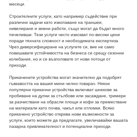
месеци.
Строителните услуги, като например съдействие при
различни задачи като изкопаване на траншеи,
нивелиране и земни работи, също могат да бъдат много
печеливши. Тези услуги често изискват по-високи цени
поради тяхната сложност и необходимата експертиза.
Чрез диверсифициране на услугите си, вие не само
повишавате устойчивостта на бизнеса си срещу сезонни
колебания, но и се възползвате от нови потоци от
приходи.
Прикачените устройства могат значително да подобрят
гъвкавостта на вашия мини челно-товарач. Някои
популярни прикачни устройства включват шнекове за
пробиване на дупки за стълбове или засаждане, тримери
за разчистване на обрасли площи и кофи за преместване
на материали като почва, чакъл или отломки. Всяко
прикачено устройство открива нови възможности за
услуги, които можете да предлагате, увеличавайки вашата
пазарна привлекателност и потенциални приходи.