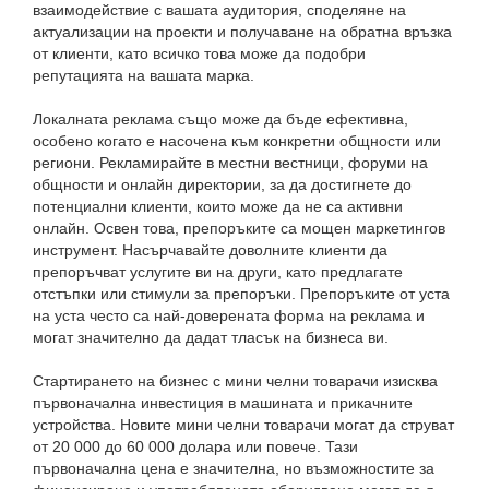
взаимодействие с вашата аудитория, споделяне на
актуализации на проекти и получаване на обратна връзка
от клиенти, като всичко това може да подобри
репутацията на вашата марка.
Локалната реклама също може да бъде ефективна,
особено когато е насочена към конкретни общности или
региони. Рекламирайте в местни вестници, форуми на
общности и онлайн директории, за да достигнете до
потенциални клиенти, които може да не са активни
онлайн. Освен това, препоръките са мощен маркетингов
инструмент. Насърчавайте доволните клиенти да
препоръчват услугите ви на други, като предлагате
отстъпки или стимули за препоръки. Препоръките от уста
на уста често са най-доверената форма на реклама и
могат значително да дадат тласък на бизнеса ви.
Стартирането на бизнес с мини челни товарачи изисква
първоначална инвестиция в машината и прикачните
устройства. Новите мини челни товарачи могат да струват
от 20 000 до 60 000 долара или повече. Тази
първоначална цена е значителна, но възможностите за