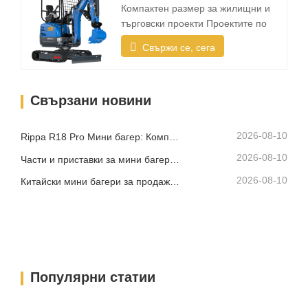
мини багера идеален за жилищна
Компактен размер за жилищни и
употреба? Компактен размер и
търговски проекти Проектите по
лесен транспорт Най-…
озеленяване често се извършват в
Свържи се, сега
ограничени пространства като
градини, дворове, тротоари,
паркове и жилищни имоти.
Свързани новини
Компактният багер трябва да е
достатъчно малък, за да влезе в
тесни зони, като същевременно
2026-08-10
Rippa R18 Pro Мини багер: Компактен багер, създаден за професионални задачи
осигурява надеждна копателна…
2026-08-10
Части и приставки за мини багер Rippa: Пълно ръководство за подмяна и надграждане
2026-08-10
Китайски мини багери за продажба: Как да изберете надежден производител
Популярни статии