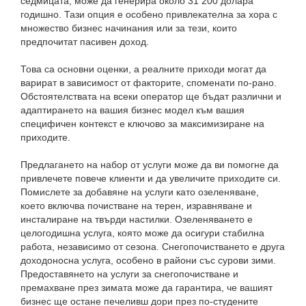
седмицата, може да генерира около 31 200 долара
годишно. Тази опция е особено привлекателна за хора с
множество бизнес начинания или за тези, които
предпочитат пасивен доход.
Това са основни оценки, а реалните приходи могат да
варират в зависимост от факторите, споменати по-рано.
Обстоятелствата на всеки оператор ще бъдат различни и
адаптирането на вашия бизнес модел към вашия
специфичен контекст е ключово за максимизиране на
приходите.
Предлагането на набор от услуги може да ви помогне да
привлечете повече клиенти и да увеличите приходите си.
Помислете за добавяне на услуги като озеленяване,
което включва почистване на терен, изравняване и
инсталиране на твърди настилки. Озеленяването е
целогодишна услуга, която може да осигури стабилна
работа, независимо от сезона. Снегопочистването е друга
доходоносна услуга, особено в райони със сурови зими.
Предоставянето на услуги за снегопочистване и
премахване през зимата може да гарантира, че вашият
бизнес ще остане печеливш дори през по-студените