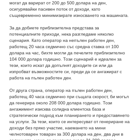
могат да варират от 200 до 500 долара на ден,
осигурявайки пасивен поток от доходи, като
същевременно минимизирате износването на машината.
За да добиете приблизителна представа за
потенциалните приходи, нека разгледаме няколко
сценария. Като оператор на непълен работен ден,
работещ 20 часа седмично със средна ставка от 100
долара на час, бихте могли да печелите приблизително
104 000 долара годишно. Този сценарий е идеален за
тези, които искат да допълнят доходите си или да
изпробват възможностите си, преди да се ангажират с
работа на пълен работен ден.
От друга страна, оператор на пълен работен ден,
работещ 40 часа седмично при същата скорост, би могъл
да генерира около 208 000 долара годишно. Този
ангажимент изисква солидна клиентска база и
стратегически подход към планирането и предоставянето
на услуги. За тези, които се интересуват от генериране на
доходи без пряко участие, наемането на мини
челнотоварен товарач за 300 долара на ден, два дни в