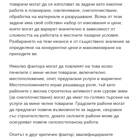
товарачи могат да се използват за задачи като изкопни
работи и планиране, озеленяване, снегопочистване,
обработка на материали и разрушаване. Всяка от тези
задачи има свой собствен набор от изисквания и цени,
които могат да варират значително в зависимост от
сложността на работата и местните пазарни условия.
Разбирането на тези нюанси е от съществено значение за
определяне на конкурентни цени и максимизиране на
приходите ви.
Няколко фактора могат да повлияят на това колко
печелите с мини челни товарачи, включително
местоположение, опит, предлагани услуги и маркетинг.
Местоположението играе решаваща роля, тъй като
районите с висока строителна активност или сурови зими
(за снегопочистване) могат да имат по-голямо търсене на
услуги за мини челни товарачи. Градските райони могат
да предлагат повече възможности за задачи, свързани
със строителството, докато селските райони може да
осигуряват повече селскостопанска работа.
Опитът е друг критичен фактор; квалифицираните