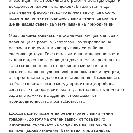
инвестиция, но с правилната стратегия могат да бъдат и
доходоносен източник на доходи. В тази статия ще
разгледаме факторите, които влияят върху това колко
можете да печелите годишно с мини челни товарачи, и
ще ви дадем съвети за увеличаване на приходите ви.
Мини челните товарачи са компактна, мощна машина с
повдигащи се рамена, използвани за закрепване на
различни инструменти или прикачни устройства,
спестяващи труд. Те са изключително маневрени, което
ги прави идеални за редица задачи в тесни пространства.
Тази гъвкавост е една от причините мини челните
товарачи да са популярен избор за различни индустрии,
от строителството до селското стопанство. Възможността
за бързо превключване между прикачните устройства
означава, че операторите могат да изпълняват множество
задачи в рамките на един ден, повишавайки
производителността и рентабилността.
Доходът, който можете да реализирате с мини челни
товарачи, до голяма степен зависи от това как го
използвате, търсенето на услуги във вашия район и
вашата ценова стратегия. Като цяло, мини челните