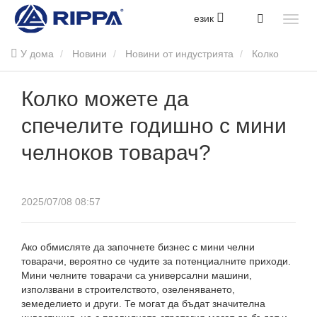
език
У дома
Новини
Новини от индустрията
Колко
можете да спечелите годишно с мини челноков товарач?
Колко можете да
спечелите годишно с мини
челноков товарач?
2025/07/08 08:57
Ако обмисляте да започнете бизнес с мини челни
товарачи, вероятно се чудите за потенциалните приходи.
Мини челните товарачи са универсални машини,
използвани в строителството, озеленяването,
земеделието и други. Те могат да бъдат значителна