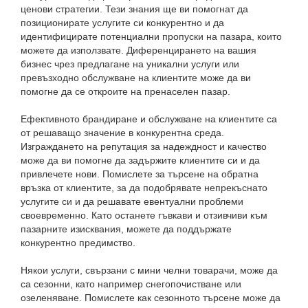
ценови стратегии. Тези знания ще ви помогнат да
позиционирате услугите си конкурентно и да
идентифицирате потенциални пропуски на пазара, които
можете да използвате. Диференцирането на вашия
бизнес чрез предлагане на уникални услуги или
превъзходно обслужване на клиентите може да ви
помогне да се откроите на пренаселен пазар.
Ефективното брандиране и обслужване на клиентите са
от решаващо значение в конкурентна среда.
Изграждането на репутация за надеждност и качество
може да ви помогне да задържите клиентите си и да
привлечете нови. Помислете за търсене на обратна
връзка от клиентите, за да подобрявате непрекъснато
услугите си и да решавате евентуални проблеми
своевременно. Като останете гъвкави и отзивчиви към
пазарните изисквания, можете да поддържате
конкурентно предимство.
Някои услуги, свързани с мини челни товарачи, може да
са сезонни, като например снегопочистване или
озеленяване. Помислете как сезонното търсене може да