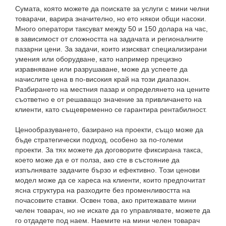
Сумата, която можете да поискате за услуги с мини челни
товарачи, варира значително, но ето някои общи насоки.
Много оператори таксуват между 50 и 150 долара на час,
в зависимост от сложността на задачата и регионалните
пазарни цени. За задачи, които изискват специализирани
умения или оборудване, като например прецизно
изравняване или разрушаване, може да успеете да
начислите цена в по-високия край на този диапазон.
Разбирането на местния пазар и определянето на цените
съответно е от решаващо значение за привличането на
клиенти, като същевременно се гарантира рентабилност.
Ценообразуването, базирано на проекти, също може да
бъде стратегически подход, особено за по-големи
проекти. За тях можете да договорите фиксирана такса,
което може да е от полза, ако сте в състояние да
изпълнявате задачите бързо и ефективно. Този ценови
модел може да се хареса на клиенти, които предпочитат
ясна структура на разходите без променливостта на
почасовите ставки. Освен това, ако притежавате мини
челен товарач, но не искате да го управлявате, можете да
го отдадете под наем. Наемите на мини челен товарач