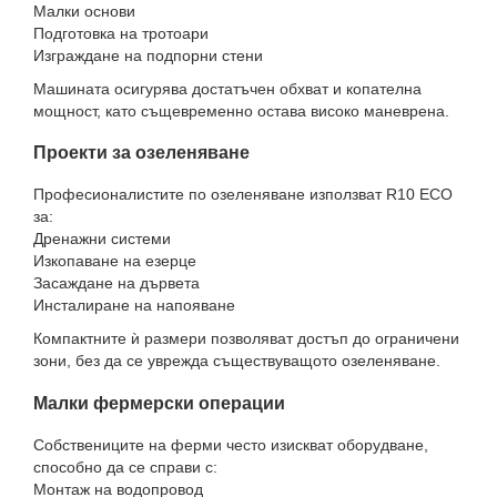
Малки основи
Подготовка на тротоари
Изграждане на подпорни стени
Машината осигурява достатъчен обхват и копателна
мощност, като същевременно остава високо маневрена.
Проекти за озеленяване
Професионалистите по озеленяване използват R10 ECO
за:
Дренажни системи
Изкопаване на езерце
Засаждане на дървета
Инсталиране на напояване
Компактните ѝ размери позволяват достъп до ограничени
зони, без да се уврежда съществуващото озеленяване.
Малки фермерски операции
Собствениците на ферми често изискват оборудване,
способно да се справи с:
Монтаж на водопровод