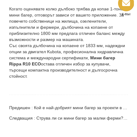
Когато оценявате колко дълбоко трябва да копае 1-тонен
мини багер, отговорът зависи от вашето приложение. За
повечето собственици на жилища, озеленители,
изпълнители и фермери, дълбочина на копаене от
приблизително 1800 мм предлага отличен баланс между
възможности и размер на машината.
Със своята дълбочина на копаене от 1833 мм, надеждни
опции за двигател Kubota, професионална хидравлична
система и международни сертификати,
Мини багер
Rippa R10 ECO
остава отличен избор за купувачи,
търсещи компактна производителност и дългосрочна
стойност.
Предишен : Кой е най-добрият мини багер за проекти в задния двор
Следващия : Струва ли си мини багер за малки ферми? Пълно ръководство за съвременни земевладелци