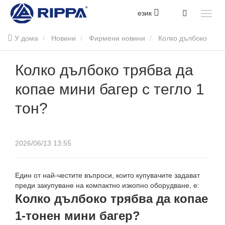
език
У дома
Новини
Фирмени новини
Колко дълбоко
трябва да копае мини багер с тегло 1 тон?
Колко дълбоко трябва да
копае мини багер с тегло 1
тон?
2026/06/13 13:55
Един от най-честите въпроси, които купувачите задават
преди закупуване на компактно изкопно оборудване, е:
Колко дълбоко трябва да копае
1-тонен мини багер?