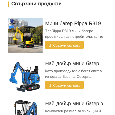
Свързани продукти
Мини багер Rippa R319 – компактен багер от 1 тон
TheRippa R319 мини багере
проектиран за потребители, които
се нуждаят от надеждна, компактна
Свържи се, сега
и лесна за работа машина за
ежедневни изкопни задачи.
Независимо дали сте пейзажен
Най-добър мини багер
изпълнител, собственик на жилище,
фермер или компания за отдаване
Като производител с богат опит в
под наем, R319 предоставя
износа за Европа, Северна
необходимата гъвкавост за…
Америка, Австралия и Югоизточна
Свържи се, сега
Азия, Rippa наблюдава нарастващо
търсене на компактни багери,
проектирани специално за дворове
Най-добър мини багер за продажба
и леки приложения Какво прави
мини багера идеален за жилищна
Компактен размер за жилищни и