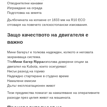
Отводнителни канавки
Изграждане на ограда
Подготовка на земята
Дълбочината на копаене от 1833 мм на R10 ECO
отговаря на повечето селскостопански изисквания.
Защо качеството на двигателя е
важно
Мини багерът е толкова надежден, колкото и неговата
захранваща система.
The
Мини багер Rippa
използва доверени опции за
двигател на Kubota, които осигуряват:
Нисък разход на гориво
Надеждно стартиране в студено време
Намалени емисии
Дълъг експлоатационен живот
Тези предимства помагат за намаляване на оперативните
разходи през целия живот на машината.