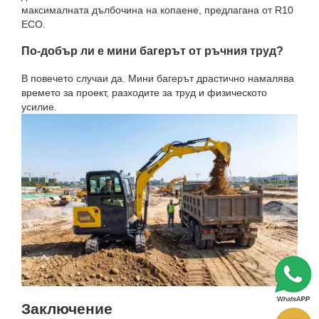
максималната дълбочина на копаене, предлагана от R10
ECO.
По-добър ли е мини багерът от ръчния труд?
В повечето случаи да. Мини багерът драстично намалява
времето за проект, разходите за труд и физическото
усилие.
Заключение