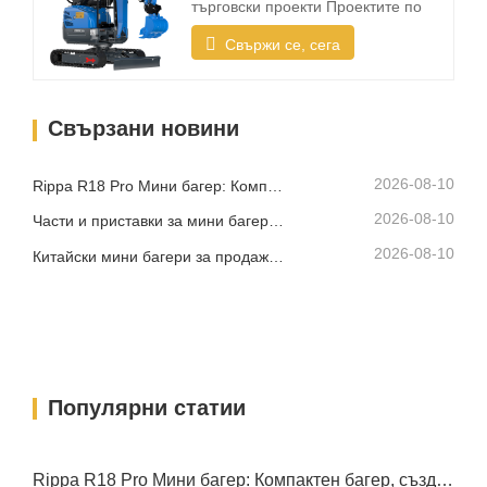
употреба? Компактен размер и
търговски проекти Проектите по
лесен транспорт Най-…
озеленяване често се извършват в
Свържи се, сега
ограничени пространства като
градини, дворове, тротоари,
паркове и жилищни имоти.
Свързани новини
Компактният багер трябва да е
достатъчно малък, за да влезе в
тесни зони, като същевременно
2026-08-10
Rippa R18 Pro Мини багер: Компактен багер, създаден за професионални задачи
осигурява надеждна копателна…
2026-08-10
Части и приставки за мини багер Rippa: Пълно ръководство за подмяна и надграждане
2026-08-10
Китайски мини багери за продажба: Как да изберете надежден производител
Популярни статии
Rippa R18 Pro Мини багер: Компактен багер, създаден за професионални задачи