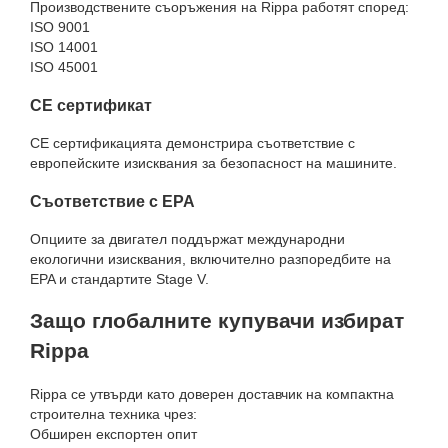
Производствените съоръжения на Rippa работят според:
ISO 9001
ISO 14001
ISO 45001
CE сертификат
CE сертификацията демонстрира съответствие с
европейските изисквания за безопасност на машините.
Съответствие с EPA
Опциите за двигател поддържат международни
екологични изисквания, включително разпоредбите на
EPA и стандартите Stage V.
Защо глобалните купувачи избират
Rippa
Rippa се утвърди като доверен доставчик на компактна
строителна техника чрез:
Обширен експортен опит