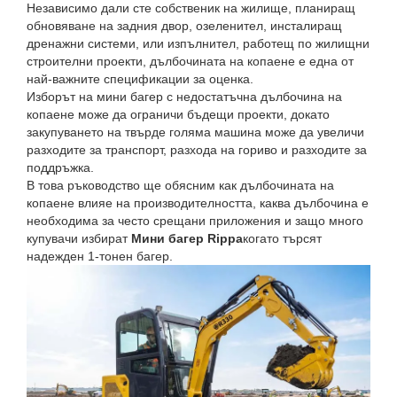
Независимо дали сте собственик на жилище, планиращ
обновяване на задния двор, озеленител, инсталиращ
дренажни системи, или изпълнител, работещ по жилищни
строителни проекти, дълбочината на копаене е една от
най-важните спецификации за оценка.
Изборът на мини багер с недостатъчна дълбочина на
копаене може да ограничи бъдещи проекти, докато
закупуването на твърде голяма машина може да увеличи
разходите за транспорт, разхода на гориво и разходите за
поддръжка.
В това ръководство ще обясним как дълбочината на
копаене влияе на производителността, каква дълбочина е
необходима за често срещани приложения и защо много
купувачи избират
Мини багер Rippa
когато търсят
надежден 1-тонен багер.