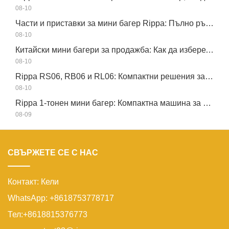
08-10
Части и приставки за мини багер Rippa: Пълно ръководство за подмяна и надграждане
08-10
Китайски мини багери за продажба: Как да изберете надежден производител
08-10
Rippa RS06, RB06 и RL06: Компактни решения за оборудване за глобални работни площадки
08-10
Rippa 1-тонен мини багер: Компактна машина за малки задачи
08-09
СВЪРЖЕТЕ СЕ С НАС
Контакт: Кели
WhatsApp: +8618753778717
Тел:+8618815376773