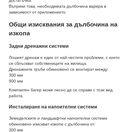
достатъчна.
Въпреки това, необходимата дълбочина варира в
зависимост от приложението.
Общи изисквания за дълбочина на
изкопа
Задни дренажни системи
Лошият дренаж е един от най-честите проблеми, с които
се сблъскват собствениците на жилища.
Дренажните тръби обикновено се монтират между:
300 мм
900 мм
Компактен багер може лесно да се справи с този вид
работа.
Инсталиране на напоителни системи
Земеделските и ландшафтни напоителни системи
обикновено изискват изкопи с дълбочина от:
300 мм