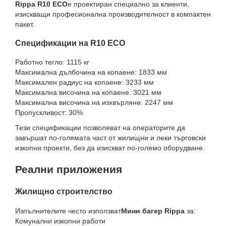
Rippa R10 ECO
е проектиран специално за клиенти,
изискващи професионална производителност в компактен
пакет.
Спецификации на R10 ECO
Работно тегло: 1115 кг
Максимална дълбочина на копаене: 1833 мм
Максимален радиус на копаене: 3233 мм
Максимална височина на копаене: 3021 мм
Максимална височина на изхвърляне: 2247 мм
Пропускливост: 30%
Тези спецификации позволяват на операторите да
завършат по-голямата част от жилищни и леки търговски
изкопни проекти, без да изискват по-голямо оборудване.
Реални приложения
Жилищно строителство
Изпълнителите често използват
Мини багер Rippa
за:
Комунални изкопни работи