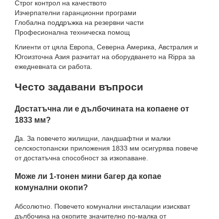
Строг контрол на качеството
Изчерпателни гаранционни програми
Глобална поддръжка на резервни части
Професионална техническа помощ
Клиенти от цяла Европа, Северна Америка, Австралия и
Югоизточна Азия разчитат на оборудването на Rippa за
ежедневната си работа.
Често задавани въпроси
Достатъчна ли е дълбочината на копаене от
1833 мм?
Да. За повечето жилищни, ландшафтни и малки
селскостопански приложения 1833 мм осигурява повече
от достатъчна способност за изкопаване.
Може ли 1-тонен мини багер да копае
комунални окопи?
Абсолютно. Повечето комунални инсталации изискват
дълбочина на окопите значително по-малка от