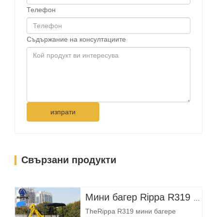
Телефон
Съдържание на консултациите
изпрати
Свързани продукти
Мини багер Rippa R319 – компактен багер от 1 тон
TheRippa R319 мини багере