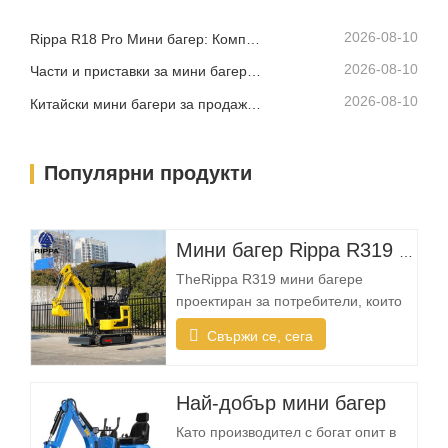
достатъчно малък, за да влезе в
тесни зони, като същевременно
2026-08-10
Rippa R18 Pro Мини багер: Компактен багер, създаден за професионални задачи
осигурява надеждна копателна…
2026-08-10
Части и приставки за мини багер Rippa: Пълно ръководство за подмяна и надграждане
2026-08-10
Китайски мини багери за продажба: Как да изберете надежден производител
Популярни продукти
Мини багер Rippa R319 – компактен багер от 1 тон
TheRippa R319 мини багере
проектиран за потребители, които
се нуждаят от надеждна, компактна
Свържи се, сега
и лесна за работа машина за
ежедневни изкопни задачи.
Независимо дали сте пейзажен
Най-добър мини багер
изпълнител, собственик на жилище,
Като производител с богат опит в
фермер или компания за отдаване