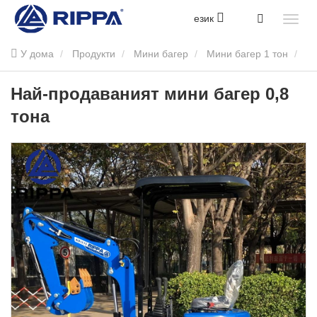
език
У дома
Продукти
Мини багер
Мини багер 1 тон
Най-продаваният мини багер 0,8 тона
Най-продаваният мини багер 0,8
тона